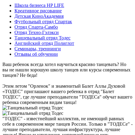
Школа бизнеса HP LIFE
Креативное рисование
Детская КиноАкадемия
Футбольный отряд Спартак
Отряд Спарта-Самбо
Отряд Техно-Гэлэкси
Танцевальный отряд Тодес
Английский отряд Полиглот
Семинары, треннинги
Отзывы об обучении
Ваш ребенок всегда хотел научиться красиво танцевать? Но
вы не нашли хорошую школу танцев или курсы современных
танцев? Не беда!
Этим летом "Орленок" и знаменитый Балет Аллы Духовой
«ТОДЕС" приглашают вашего ребенка в отряд "Балет
ТОДЕС", где лучшие преподаватели "ТОДЕСа" обучат вашего
ребенка современным видам танца!
"ТОДЕС" - известнейший коллектив, не имеющий равных
себе в современном мире танцев России. Только в "ТОДЕСе" -
лучшие преподаватели, лучшая инфраструктура, лучшие
друзья! Яркие выступления, непревзойденные шоу,