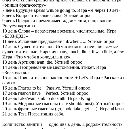
«опиши брата/сестру»
7 день Будущее время will/be going to. Игра «Я через 10 лет»
8 день Вопросительные слова. Устный опрос
9 день Предлоги времени/места/движения, направления.
Рисуем картинки
10 день Слова – параметры времени, числительные. Игра
«БЗЗЗ-ДЗЗЗ»
11 день Условные предложения if/when….. Устный опрос
12 день Существительное. Исчисляемые и неисчисляемые
существительные. Наречия many, much, little, few, a little, a few.
Игра «Что у тебя в холодильнике»
13 день Артикли a/an, the. Устный опрос
14 день Неопределенные местоимения, этикет. Игра
«Знакомство»
15 день Повелительное наклонение. + Let’s. Игра «Расскажи о
семье»
16 день Глагол to be + Passive. Устный опрос
17 день глагол have + Perfect. Устный опрос
18 день Like/want smb to do smth. Игра «King»
19 день Модальные глаголы (can/ should/ must). Устный опрос
20 день фразовые глаголы (go, look, take, get…..). Игра «Пазл»
21 день Test. Презентация себя.
Количество занятий — одно-два в день. Продолжительность