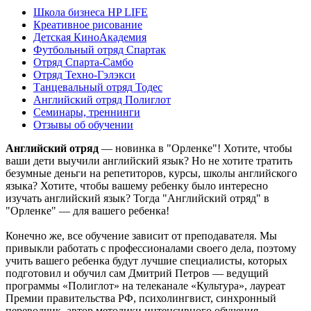
Школа бизнеса HP LIFE
Креативное рисование
Детская КиноАкадемия
Футбольный отряд Спартак
Отряд Спарта-Самбо
Отряд Техно-Гэлэкси
Танцевальный отряд Тодес
Английский отряд Полиглот
Семинары, треннинги
Отзывы об обучении
Английский отряд
— новинка в "Орленке"! Хотите, чтобы
ваши дети выучили английский язык? Но не хотите тратить
безумные деньги на репетиторов, курсы, школы английского
языка? Хотите, чтобы вашему ребенку было интересно
изучать английский язык? Тогда "Английский отряд" в
"Орленке" — для вашего ребенка!
Конечно же, все обучение зависит от преподавателя. Мы
привыкли работать с профессионалами своего дела, поэтому
учить вашего ребенка будут лучшие специалисты, которых
подготовил и обучил сам Дмитрий Петров — ведущий
программы «Полиглот» на телеканале «Культура», лауреат
Премии правительства РФ, психолингвист, синхронный
переводчик, автор методики интенсивного обучения