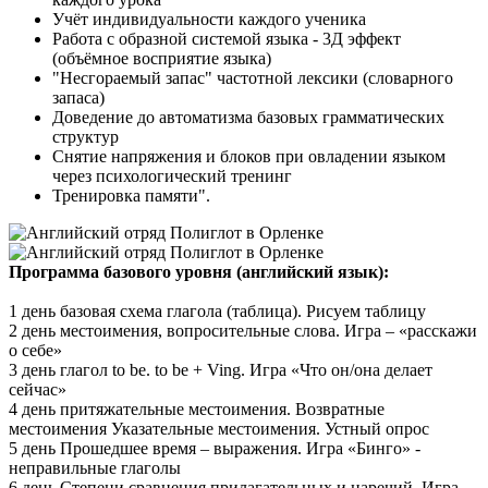
Учёт индивидуальности каждого ученика
Работа с образной системой языка - 3Д эффект
(объёмное восприятие языка)
"Несгораемый запас" частотной лексики (словарного
запаса)
Доведение до автоматизма базовых грамматических
структур
Снятие напряжения и блоков при овладении языком
через психологический тренинг
Тренировка памяти".
Программа базового уровня (английский язык):
1 день базовая схема глагола (таблица). Рисуем таблицу
2 день местоимения, вопросительные слова. Игра – «расскажи
о себе»
3 день глагол to be. to be + Ving. Игра «Что он/она делает
сейчас»
4 день притяжательные местоимения. Возвратные
местоимения Указательные местоимения. Устный опрос
5 день Прошедшее время – выражения. Игра «Бинго» -
неправильные глаголы
6 день Степени сравнения прилагательных и наречий. Игра