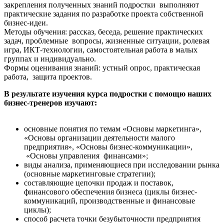
закрепления полученных знаний подростки выполняют
практические задания по разработке проекта собственной
бизнес-идеи.
Методы обучения: рассказ, беседа, решение практических
задач, проблемные вопросы, жизненные ситуации, ролевая
игра, ИКТ-технологии, самостоятельная работа в малых
группах и индивидуально.
Формы оценивания знаний: устный опрос, практическая
работа, защита проектов.
В результате изучения курса подростки
с помощю наших
бизнес-тренеров изучают
:
основные понятия по темам «Основы маркетинга»,
«Основы организации деятельности малого
предприятия», «Основы бизнес-коммуникации»,
«Основы управления финансами»;
виды анализа, применяющиеся при исследовании рынка
(основные маркетинговые стратегии)
;
составляющие цепочки
продаж и
поставок
,
финансового обеспечения бизнеса (
цикл
ы
бизнес-
коммуникаций, производственн
ые
и финансов
ые
цикл
ы)
;
способ расчета точки безубыточности предприятия