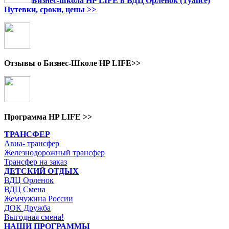
Бизнес-школа HP LIFE в ВДЦ Орленок (Туапсе)
Путевки, сроки, цены >>
Отзывы о Бизнес-Школе HP LIFE>>
Программа HP LIFE >>
ТРАНСФЕР
Авиа- трансфер
Железнодорожный трансфер
Трансфер на заказ
ДЕТСКИЙ ОТДЫХ
ВДЦ Орленок
ВДЦ Смена
Жемчужина России
ДОК Дружба
Выгодная смена!
НАШИ ПРОГРАММЫ