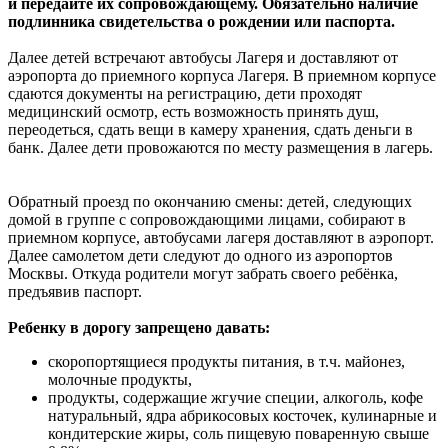
и передайте их сопровождающему. Обязательно наличие
подлинника свидетельства о рождении или паспорта.
Далее детей встречают автобусы Лагеря и доставляют от
аэропорта до приемного корпуса Лагеря. В приемном корпусе
сдаются документы на регистрацию, дети проходят
медицинский осмотр, есть возможность принять душ,
переодеться, сдать вещи в камеру хранения, сдать деньги в
банк. Далее дети провожаются по месту размещения в лагерь.
Обратный проезд по окончанию смены: детей, следующих
домой в группе с сопровождающими лицами, собирают в
приемном корпусе, автобусами лагеря доставляют в аэропорт.
Далее самолетом дети следуют до одного из аэропортов
Москвы. Откуда родители могут забрать своего ребёнка,
предъявив паспорт.
Ребенку в дорогу запрещено давать:
скоропортящиеся продукты питания, в т.ч. майонез,
молочные продукты,
продукты, содержащие жгучие специи, алкоголь, кофе
натуральный, ядра абрикосовых косточек, кулинарные и
кондитерские жиры, соль пищевую поваренную свыше