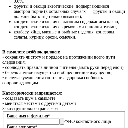
0,8%,
фрукты и овощи экзотические, подвергающиеся
быстрой порче
(в остальных случаях — фрукты и овощи
должны быть тщательно вымыты),
кондитерские изделия с высоким содержанием какао,
кондитерские изделия с кремовыми наполнителями,
колбасу, яйца, мясные и рыбные изделия, консервы,
салаты, курицу, орехи, семечки.
В самолете ребёнок должен:
• сохранять чистоту и порядок на протяжении всего пути
следования,
• соблюдать правила личной гигиены (мыть руки перед едой),
• беречь личное имущество и общественное имущество,
• в случае ухудшения состояния здоровья сообщить
сопровождающим.
Категорически запрещается:
• создавать шум в самолете,
• меняться местами с другими детьми
Заказ группового трансфера
Ваше имя и фамилия
*
ФИО контактного лица
Ваша эл/почта
*