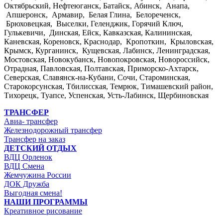
Октябрьский, Нефтеюганск, Батайск, Абинск, Анапа,
Апшеронск, Армавир, Белая Глина, Белореченск,
Брюховецкая, Выселки, Геленджик, Горячий Ключ,
Гулькевичи, Динская, Ейск, Кавказская, Калининская,
Каневская, Кореновск, Краснодар, Кропоткин, Крыловская,
Крымск, Курганинск, Кущевская, Лабинск, Ленинградская,
Мостовская, Новокубанск, Новопокровская, Новороссийск,
Отрадная, Павловская, Полтавская, Приморско-Ахтарск,
Северская, Славянск-на-Кубани, Сочи, Староминская,
Старокорсунская, Тбилисская, Темрюк, Тимашевский район,
Тихорецк, Туапсе, Успенская, Усть-Лабинск, Щербиновская
ТРАНСФЕР
Авиа- трансфер
Железнодорожный трансфер
Трансфер на заказ
ДЕТСКИЙ ОТДЫХ
ВДЦ Орленок
ВДЦ Смена
Жемчужина России
ДОК Дружба
Выгодная смена!
НАШИ ПРОГРАММЫ
Креативное рисование