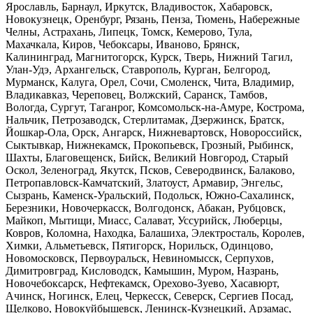
Ярославль, Барнаул, Иркутск, Владивосток, Хабаровск,
Новокузнецк, Оренбург, Рязань, Пенза, Тюмень, Набережные
Челны, Астрахань, Липецк, Томск, Кемерово, Тула,
Махачкала, Киров, Чебоксары, Иваново, Брянск,
Калининград, Магнитогорск, Курск, Тверь, Нижний Тагил,
Улан-Удэ, Архангельск, Ставрополь, Курган, Белгород,
Мурманск, Калуга, Орел, Сочи, Смоленск, Чита, Владимир,
Владикавказ, Череповец, Волжский, Саранск, Тамбов,
Вологда, Сургут, Таганрог, Комсомольск-на-Амуре, Кострома,
Нальчик, Петрозаводск, Стерлитамак, Дзержинск, Братск,
Йошкар-Ола, Орск, Ангарск, Нижневартовск, Новороссийск,
Сыктывкар, Нижнекамск, Прокопьевск, Грозный, Рыбинск,
Шахты, Благовещенск, Бийск, Великий Новгород, Старый
Оскол, Зеленоград, Якутск, Псков, Северодвинск, Балаково,
Петропавловск-Камчатский, Златоуст, Армавир, Энгельс,
Сызрань, Каменск-Уральский, Подольск, Южно-Сахалинск,
Березники, Новочеркасск, Волгодонск, Абакан, Рубцовск,
Майкоп, Мытищи, Миасс, Салават, Уссурийск, Люберцы,
Ковров, Коломна, Находка, Балашиха, Электросталь, Королев,
Химки, Альметьевск, Пятигорск, Норильск, Одинцово,
Новомосковск, Первоуральск, Невиномысск, Серпухов,
Димитровград, Кисловодск, Камышин, Муром, Назрань,
Новочебоксарск, Нефтекамск, Орехово-Зуево, Хасавюрт,
Ачинск, Ногинск, Елец, Черкесск, Северск, Сергиев Посад,
Щелково, Новокуйбышевск, Ленинск-Кузнецкий, Арзамас,