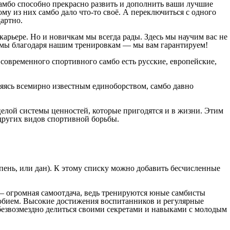
амбо способно прекрасно развить и дополнить ваши лучшие
му из них самбо дало что-то своё. А переключиться с одного
артно.
арьере. Но и новичкам мы всегда рады. Здесь мы научим вас не
ормы благодаря нашим тренировкам — мы вам гарантируем!
современного спортивного самбо есть русские, европейские,
яясь всемирно известным единоборством, самбо давно
елой системы ценностей, которые пригодятся и в жизни. Этим
 других видов спортивной борьбы.
упень, или дан). К этому списку можно добавить бесчисленные
 — огромная самоотдача, ведь тренируются юные самбисты
собием. Высокие достижения воспитанников и регулярные
 безвозмездно делиться своими секретами и навыками с молодым