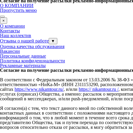
Согласие на получение рассылки рекламно-информационны
О КОМПАНИИ
Пропустить меню
×
О компании
Контакты
Наш коллектив
Отзывы о нашей работе
▼
Оценка качества обслуживания
Вакансии
Персональные данные
Политика конфиденциальности
Рекламные материалы
Согласие на получение рассылки рекламно-информационны
В соответствии с Федеральным законом от 13.03.2006 № 38-ФЗ «
ответственностью «НиКа-М» (ИНН 2311153290, расположенному по
сайтах
https://www.nikamtour.ru/
, и/или
https:// nikamtour.ru /
, конт
услугах (сервисах) Общества, а именно: рассылок о мероприяти
сообщений в мессенджерах, и/или push-уведомлений, и/или пос
Я согласен(а) с тем, что текст данного мной по собственной во
контактных данных в соответствии с положениями настоящего д
информацией о том, что в любой момент в течение всего срока д
представителю Общества, так и путем перехода по соответству
вопросов относительно отказа от рассылки, я могу обратиться 