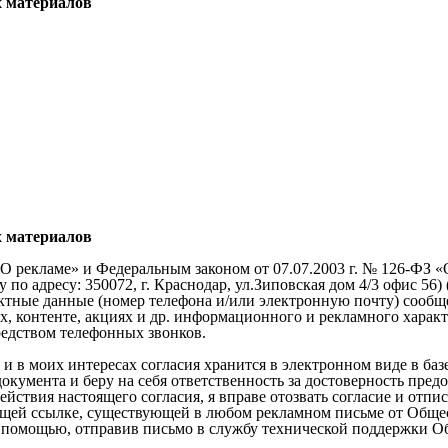
х материалов
х материалов
О рекламе» и Федеральным законом от 07.07.2003 г. № 126-ФЗ «
 адресу: 350072, г. Краснодар, ул.Зиповская дом 4/3 офис 56) 
актные данные (номер телефона и/или электронную почту) соо
ях, контенте, акциях и др. информационного и рекламного харак
редством телефонных звонков.
ле и в моих интересах согласия хранится в электронном виде в б
окумента и беру на себя ответственность за достоверность пре
ействия настоящего согласия, я вправе отозвать согласие и отпи
ющей ссылке, существующей в любом рекламном письме от Общес
за помощью, отправив письмо в службу технической поддержки Об