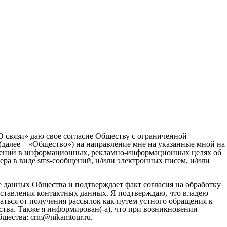
О связи» даю свое согласие Обществу с ограниченной
(далее – «Общество») на направление мне на указанные мной на
бщений в информационных, рекламно-информационных целях об
тера в виде sms-сообщений, и/или электронных писем, и/или
азе данных Общества и подтверждает факт согласия на обработку
доставления контактных данных. Я подтверждаю, что владею
саться от получения рассылок как путем устного обращения к
тва. Также я информирован(-а), что при возникновении
щества: crm@nikamtour.ru.