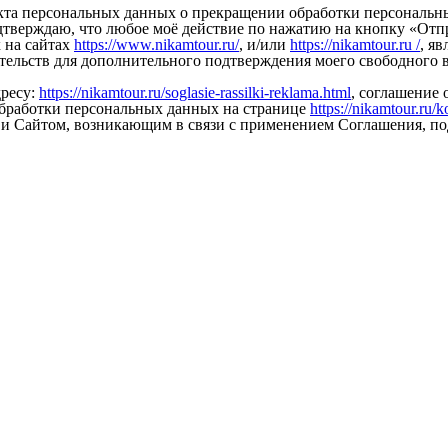
кта персональных данных о прекращении обработки персональных 
верждаю, что любое моё действие по нажатию на кнопку «Отпра
 на сайтах
https://www.nikamtour.ru/
, и/или
https://nikamtour.ru /
, я
ательств для дополнительного подтверждения моего свободного в
дресу:
https://nikamtour.ru/soglasie-rassilki-reklama.html
, соглашение
 обработки персональных данных на странице
https://nikamtour.ru/
и Сайтом, возникающим в связи с применением Соглашения, п