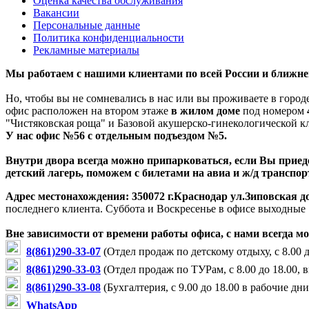
Оценка качества обслуживания
Вакансии
Персональные данные
Политика конфиденциальности
Рекламные материалы
Мы работаем с нашими клиентами по всей России и ближне
Но, чтобы вы не сомневались в нас или вы проживаете в город
офис расположен на втором этаже
в жилом доме
под номером
"Чистяковская роща" и Базовой акушерско-гинекологической к
У нас офис №56 с отдельным подъездом №5.
Внутри двора всегда можно припарковаться, если Вы приеде
детский лагерь, поможем с билетами на авиа и ж/д транспор
Адрес местонахождения:
350072 г.Краснодар ул.Зиповская до
последнего клиента.
Суббота и Воскресенье в офисе выходные
Вне зависимости от времени работы офиса, с нами всегда м
8(861)290-33-07
(Отдел продаж по детскому отдыху, с 8.00 д
8(861)290-33-03
(Отдел продаж по ТУРам, с 8.00 до 18.00, 
8(861)290-33-08
(Бухгалтерия, с 9.00 до 18.00 в рабочие дни
WhatsApp