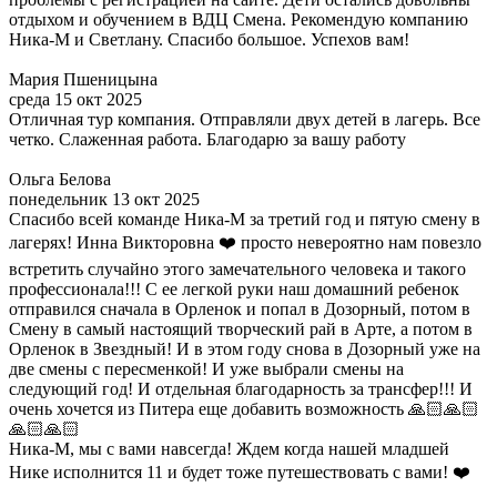
отдыхом и обучением в ВДЦ Смена. Рекомендую компанию
Ника-М и Светлану. Спасибо большое. Успехов вам!
Мария Пшеницына
среда 15 окт 2025
Отличная тур компания. Отправляли двух детей в лагерь. Все
четко. Слаженная работа. Благодарю за вашу работу
Ольга Белова
понедельник 13 окт 2025
Спасибо всей команде Ника-М за третий год и пятую смену в
лагерях! Инна Викторовна ❤️ просто невероятно нам повезло
встретить случайно этого замечательного человека и такого
профессионала!!! С ее легкой руки наш домашний ребенок
отправился сначала в Орленок и попал в Дозорный, потом в
Смену в самый настоящий творческий рай в Арте, а потом в
Орленок в Звездный! И в этом году снова в Дозорный уже на
две смены с пересменкой! И уже выбрали смены на
следующий год! И отдельная благодарность за трансфер!!! И
очень хочется из Питера еще добавить возможность 🙏🏻🙏🏻
🙏🏻🙏🏻
Ника-М, мы с вами навсегда! Ждем когда нашей младшей
Нике исполнится 11 и будет тоже путешествовать с вами! ❤️