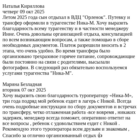
Наталья Кириллова
четверг 09 окт 2025
Летом 2025 года сын отдыхал в ВДЦ "Орленок". Путевку и
трансфер оформили в турагенстве Ника-М. Хочу выразить
благодарность всему турагенству и в частности менеджеру
Инне. Очень довольны организацией отдыха, консультацией
по всем возникающим вопросам, а также помощью в сборе
необходимых документов. Платеж разрешили вносить в 2
этапа, что очень удобно. Во время трансфера было
организовано трехразовое горячее питание, сопровождающие
были постоянно на связи с родителями, высылали
фотографии. В следующий раз обязательно воспользуемся
услугами турагенства "Ника-М".
Марина Безладная
вторник 07 окт 2025
Хочу выразить свою благодарность туроператору «Ника-М»,
три года подряд мой ребенок ездит в лагерь с Никой. Всегда
очень подробные инструкции по сбору документов и встречах
по трансферу, четко отлаженная работа -все вовремя , никаких
задержек, менеджер всегда поможет, оперативно ответит на
все вопросы , ребенок с удовольствием ездит с Никой .
Рекомендую этого туроператора всем друзьям и знакомым ,
Спасибо за отлично организованный отдых 👍