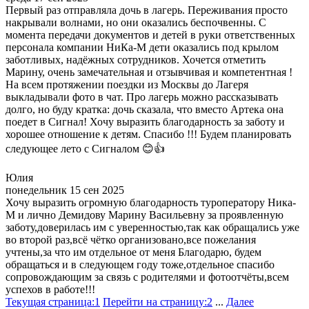
Первый раз отправляла дочь в лагерь. Переживания просто
накрывали волнами, но они оказались беспочвенны. С
момента передачи документов и детей в руки ответственных
персонала компании НиКа-М дети оказались под крылом
заботливых, надёжных сотрудников. Хочется отметить
Марину, очень замечательная и отзывчивая и компетентная !
На всем протяжении поездки из Москвы до Лагеря
выкладывали фото в чат. Про лагерь можно рассказывать
долго, но буду кратка: дочь сказала, что вместо Артека она
поедет в Сигнал! Хочу выразить благодарность за заботу и
хорошее отношение к детям. Спасибо !!! Будем планировать
следующее лето с Сигналом 😊👍
Юлия
понедельник 15 сен 2025
Хочу выразить огромную благодарность туроператору Ника-
М и лично Демидову Марину Васильевну за проявленную
заботу,доверилась им с уверенностью,так как обращались уже
во второй раз,всё чётко организовано,все пожелания
учтены,за что им отдельное от меня Благодарю, будем
обращаться и в следующем году тоже,отдельное спасибо
сопровождающим за связь с родителями и фотоотчёты,всем
успехов в работе!!!
Текущая страница:
1
Перейти на страницу:
2
...
Далее