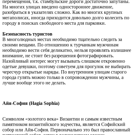
перемещения, т.к. стамбульские дороги достаточно запутаны.
На многих улицах введено одностороннее движение,
разобраться в указателях сложно. Как во многих крупных
мегаполисах, иногда приходится довольно долго колесить по
городу в поисках свободного места для парковки.
Безопасность туристов
В многолюдных местах необходимо тщательно следить за
своими вещами. По отношению к турчанкам мужчинам
необходимо вести себя деликатно, нельзя проявлять излишнее
внимание, не стоит без разрешения фотографировать.
Назойливый интерес могут вызывать слишком откровенно
одетые девушки, поэтому советуем для прогулок не выбирать
чересчур открытые наряды. По внутренним улицам старого
города гулять можно только в сопровождении мужчины, а
лучше вообще этого не делать.
Айя-София (Hagia Sophia)
Символом «золотого века» Византии и самым известным
памятником византийского зодчества, является Софийский
собор или Айя-София. Первоначально это был православный