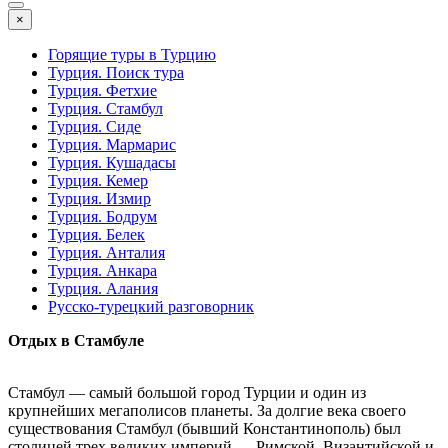
×
Горящие туры в Турцию
Турция. Поиск тура
Турция. Фетхие
Турция. Стамбул
Турция. Сиде
Турция. Мармарис
Турция. Кушадасы
Турция. Кемер
Турция. Измир
Турция. Бодрум
Турция. Белек
Турция. Анталия
Турция. Анкара
Турция. Алания
Русско-турецкий разговорник
Отдых в Стамбуле
Стамбул — самый большой город Турции и один из
крупнейших мегаполисов планеты. За долгие века своего
существования Стамбул (бывший Константинополь) был
столицей трех великих империй — Римской, Византийской и