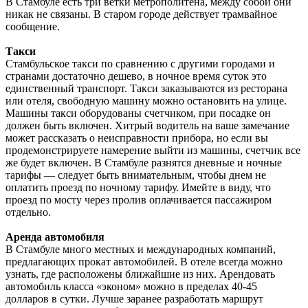
В Стамбуле есть три ветки метрополитена, между собой они
никак не связаны.
В старом городе действует трамвайное
сообщение.
Такси
Стамбульское такси по сравнению с другими городами и
странами достаточно дешево, в ночное время суток это
единственный транспорт. Такси заказываются из ресторана
или отеля, свободную машину можно остановить на улице.
Машины такси оборудованы счетчиком, при посадке он
должен быть включен. Хитрый водитель на ваше замечание
может рассказать о неисправности прибора, но если вы
продемонстрируете намерение выйти из машины, счетчик все
же будет включен. В Стамбуле разнятся дневные и ночные
тарифы — следует быть внимательным, чтобы днем не
оплатить проезд по ночному тарифу. Имейте в виду, что
проезд по мосту через пролив оплачивается пассажиром
отдельно.
Аренда автомобиля
В Стамбуле много местных и международных компаний,
предлагающих прокат автомобилей. В отеле всегда можно
узнать, где расположены ближайшие из них. Арендовать
автомобиль класса «эконом» можно в пределах 40-45
долларов в сутки. Лучше заранее разработать маршрут