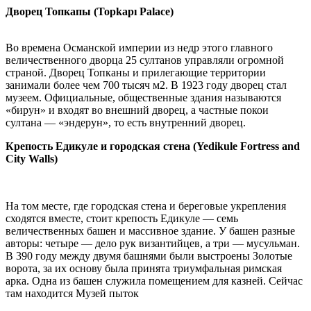
Дворец Топкапы (Topkapı Palace)
Во времена Османской империи из недр этого главного
величественного дворца 25 султанов управляли огромной
страной. Дворец Топканы и прилегающие территории
занимали более чем 700 тысяч м2. В 1923 году дворец стал
музеем. Официальные, общественные здания называются
«бирун» и входят во внешний дворец, а частные покои
султана — «эндерун», то есть внутренний дворец.
Крепость Едикуле и городская стена (Yedikule Fortress and
City Walls)
На том месте, где городская стена и береговые укрепления
сходятся вместе, стоит крепость Едикуле — семь
величественных башен и массивное здание. У башен разные
авторы: четыре — дело рук византийцев, а три — мусульман.
В 390 году между двумя башнями были выстроены Золотые
ворота, за их основу была принята триумфальная римская
арка. Одна из башен служила помещением для казней. Сейчас
там находится Музей пыток