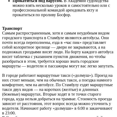
Прокатиться под парусом
.
В Академии судоходства
можно взять несколько уроков и самостоятельно или с
профессиональной командой арендовать яхту и
прокатиться по проливу Босфор.
Транспорт
Самым распространенным, хотя и самым неудобным видом
городского транспорта в Стамбуле являются автобусы. Они
почти всегда переполнены, езда в «час пик» представляет
собой колоритное зрелище — двери не закрываются, а на
подножках гроздьями висят люди. На борту каждого автобуса
висит табличка с указанием пунктов движения, но чтобы
разобраться в этом, требуется хорошо знать городские
маршруты — водители и пассажиры могут вас легко запутать.
В городе работают маршрутные такси («долмуш»). Проезд на
них стоит меньше, чем на обычных такси, а поездка намного
комфортнее, чем на автобусе. По Стамбулу ездят маршрутные
такси двух видов — на коротких (желтые) и длинных
(бежевые) маршрутах. Вторые ходят в те точки старого
города, куда нельзя добраться на трамвае. Стоимость проезда
зависит от расстояния, этот вопрос всегда можно уточнить у
водителя. Начинают работу «долмуши» в 6:00 и заканчивают
в 23:00.