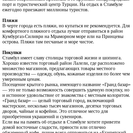
порт и туристический центр Турции. На отдых в Стамбуле
ежегодно приезжают миллионы туристов.
Пляжи
В черте города есть пляжи, но купаться не рекомендуется. Для
комфортного пляжного отдыха лучше отправиться в район
Кумбургаз-Силиври на Мраморном море или на Принцевы
острова. Пляжи там песчаные и море чистое.
Покупки
Стамбул имеет славу столицы торговой жизни и шопинга.
Хорошо известен торговый район Лалели, где расположено
множество магазинов, предлагающих товары местного
производства — одежду, обувь, кожаные изделия по более чем
умеренным ценам.
Посещение крытого рынка, имеющего название «Гранд базар»
— это не только возможность совершить удачную покупку, но
и истинное удовольствие от знакомства с местным колоритом.
«Гранд базар» — целый торговый город, включающий
мастерские, несколько тысяч магазинов, десятки торговых
дворов, чайные и кофейни. Это отличное место для
приобретения украшений и сувениров.
Если вы на память об отдыхе в Стамбуле хотите привезти
домой восточные сладости, пряности или отлично
обжаренный кофе, лучше всего отправиться на «Египетский