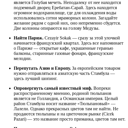
является Голубая мечеть. Неподалеку от нее находится
подземный дворец Еребатан-Сарай. Здесь находится
огромное водохранилище, где для охлаждения воды
использовались сотни мраморных колонн. Загадайте
желание рядом с одной них, оно непременно сбудется.
Две колонны опираются на голову Медузы.
Найти Париж
.
Cezayir Sokak — сразу за этой улочкой
начинается французский квартал. Здесь все напоминает
о Париже — открытые кафе, украшенные геранью
балконы, старинные газовые фонари, французские
мелодии.
Перепутать Азию и Европу
.
За европейским товаром
нужно отправляться в азиатскую часть Стамбула —
здесь лучший шопинг.
Опровергнуть самый известный миф
.
Вопреки
распространенному мнению, родиной тюльпанов
является не Голландия, а Османская империя. Целый
район Стамбула носит название «Тюльпановый» —
Лалели. Однако прекрасных цветов там не найти. Не
продаются тюльпаны и на цветочном рынке (Cicek
Pazari) — это название просто приманка, цветов там нет.