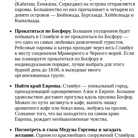
(Кабаташ, Еникапы, Сиркеджи) на острова отправляется
паромы. Большинство из них причаливает к четырем из
девяти островов — Бюйюкада, Бургазада, Хейбелиада и
Кыналыада.
Прокатиться по Босфору
.
Большим упущением будет
побывать в Стамбуле и не прокатиться по Босфору —
это одно из самых любимых развлечений туристов.
Рейсовые паромы и катера проходят через весь Стамбул
к месту соединения Мраморного и Черного морей. Если
вы планируете прокатиться по Босфору в
индивидуальном порядке, лучше выбрать для этого
будний день до 18:00, в выходные много
организованных групп.
Найти край Европы
.
Стамбул — уникальный город,
принадлежащий одновременно Азии и Европе. Большое
удовольствие доставит прогулка вдоль пролива Босфор.
Можно по пути заглянуть в кафе, выпить чашку
ароматного кофе или бокал вина, любуясь на пролив.
Сознание того, что вы находитесь на самом краю
Европы, рождает необыкновенные чувства.
Посмотреть в глаза Медузы Горгоны и загадать
желание
.
Одним из красивейших сооружений Стамбула