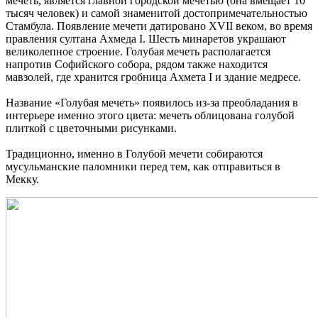
мечеть, является главной городской мечетью (она вмещает 10
тысяч человек) и самой знаменитой достопримечательностью
Стамбула. Появление мечети датировано XVII веком, во время
правления султана Ахмеда I. Шесть минаретов украшают
великолепное строение. Голубая мечеть располагается
напротив Софийского собора, рядом также находится
мавзолей, где хранится гробница Ахмета I и здание медресе.
Название «Голубая мечеть» появилось из-за преобладания в
интерьере именно этого цвета: мечеть облицована голубой
плиткой с цветочными рисунками.
Традиционно, именно в Голубой мечети собираются
мусульманские паломники перед тем, как отправиться в
Мекку.