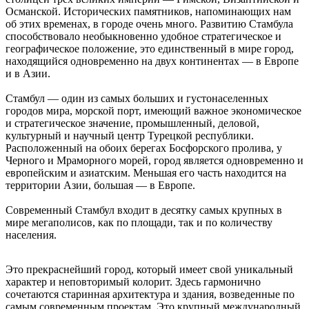
Османской. Исторических памятников, напоминающих нам
об этих временах, в городе очень много. Развитию Стамбула
способствовало необыкновенно удобное стратегическое и
географическое положение, это единственный в мире город,
находящийся одновременно на двух континентах — в Европе
и в Азии.
Стамбул — один из самых больших и густонаселенных
городов мира, морской порт, имеющий важное экономическое
и стратегическое значение, промышленный, деловой,
культурный и научный центр Турецкой республики.
Расположенный на обоих берегах Босфорского пролива, у
Черного и Мраморного морей, город является одновременно и
европейским и азиатским. Меньшая его часть находится на
территории Азии, большая — в Европе.
Современный Стамбул входит в десятку самых крупных в
мире мегаполисов, как по площади, так и по количеству
населения.
Это прекраснейший город, который имеет свой уникальный
характер и неповторимый колорит. Здесь гармонично
сочетаются старинная архитектура и здания, возведенные по
самым современным проектам. Это крупный международный