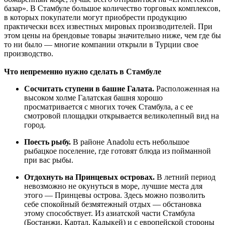
базар». В Стамбуле большое количество торговых комплексов,
в которых покупатели могут приобрести продукцию
практически всех известных мировых производителей. При
этом цены на брендовые товары значительно ниже, чем где бы
то ни было — многие компании открыли в Турции свое
производство.
Что непременно нужно сделать в Стамбуле
Сосчитать ступени в башне Галата
.
Расположенная на
высоком холме Галатская башня хорошо
просматривается с многих точек Стамбула, а с ее
смотровой площадки открывается великолепный вид на
город.
Поесть рыбу
.
В районе Anadolu есть небольшое
рыбацкое поселение, где готовят блюда из пойманной
при вас рыбы.
Отдохнуть на Принцевых островах
.
В летний период
невозможно не окунуться в море, лучшие места для
этого — Принцевы острова. Здесь можно позволить
себе спокойный безмятежный отдых — обстановка
этому способствует. Из азиатской части Стамбула
(Бостанжи, Картал, Кадыкей) и с европейской стороны