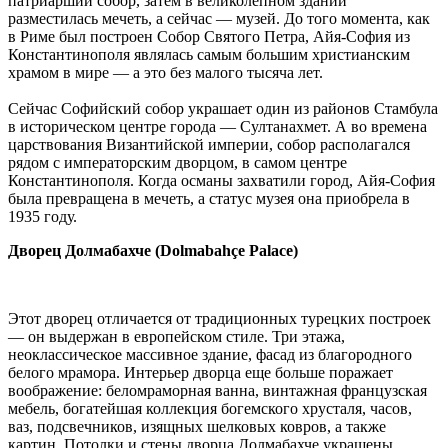
патриарший собор, затем в великолепном здании
разместилась мечеть, а сейчас — музей. До того момента, как
в Риме был построен Собор Святого Петра, Айя-София из
Константинополя являлась самым большим христианским
храмом в мире — а это без малого тысяча лет.
Сейчас Софийский собор украшает один из районов Стамбула
в историческом центре города — Султанахмет. А во времена
царствования Византийской империи, собор располагался
рядом с императорским дворцом, в самом центре
Константинополя. Когда османы захватили город, Айя-София
была превращена в мечеть, а статус музея она приобрела в
1935 году.
Дворец Долмабахче (Dolmabahçe Palace)
Этот дворец отличается от традиционных турецких построек
— он выдержан в европейском стиле. Три этажа,
неоклассическое массивное здание, фасад из благородного
белого мрамора. Интерьер дворца еще больше поражает
воображение: беломраморная ванна, винтажная французская
мебель, богатейшая коллекция богемского хрусталя, часов,
ваз, подсвечников, изящных шелковых ковров, а также
картин. Потолки и стены дворца Долмабахче украшены