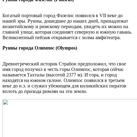
Богатый портовый город Фазелис появился в VII веке до
нашей эры. Руины, дошедшие до наших дней, принадлежат
византийскому и римскому периодам, увидеть их можно на
главной улице, которая соединяет северную и южную гавань.
Великолепный пейзаж открывается с холма амфитеатра.
Руины города Олимпос (Olympos)
Древнегреческий историк Страбон предположил, что свое
имя город получил в честь горы Олимпос, которая сейчас
называется Тахталы (высотой 2377 м). И гора, и город
находятся на южном склоне. Олимпос появился в третьем
веке до н.э. и служил убежищем для киликийских пиратов
вплоть до прихода римлян на эти земли.