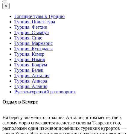
×
Горящие туры в Турцию
Турция. Поиск тура
Турция. Фетхие
Турция. Стамбул
Турция. Сиде
Турция. Мармарис
Турция. Кушадасы
Турция. Кемер
Турция. Измир
Турция. Бодрум
Турция. Белек
Турция. Анталия
Турция. Анкара
Турция. Алания
Русско-турецкий разговорник
Отдых в Кемере
На берегу знаменитого залива Анталия, в том месте, где к
самому морю спускаются лесистые склоны Таврских гор,
расположен один из живописнейших турецких курортов —
город Кемер. Все, чего только можно пожелать от пляжного