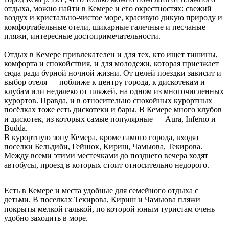
отдыха, можно найти в Кемере и его окрестностях: свежий
воздух и кристально-чистое море, красивую дикую природу и
комфортабельные отели, шикарные галечные и песчаные
пляжи, интересные достопримечательности.
Отдых в Кемере привлекателен и для тех, кто ищет тишины,
комфорта и спокойствия, и для молодежи, которая приезжает
сюда ради бурной ночной жизни. От целей поездки зависит и
выбор отеля — поближе к центру города, к дискотекам и
клубам или недалеко от пляжей, на одном из многочисленных
курортов. Правда, и в относительно спокойных курортных
посёлках тоже есть дискотеки и бары. В Кемере много клубов
и дискотек, из которых самые популярные — Aura, Inferno и
Budda.
В курортную зону Кемера, кроме самого города, входят
поселки Бельдиби, Гейнюк, Кириш, Чамьюва, Текирова.
Между всеми этими местечками до позднего вечера ходят
автобусы, проезд в которых стоит относительно недорого.
Есть в Кемере и места удобные для семейного отдыха с
детьми. В поселках Текирова, Кириш и Чамьюва пляжи
покрыты мелкой галькой, по которой юным туристам очень
удобно заходить в море.