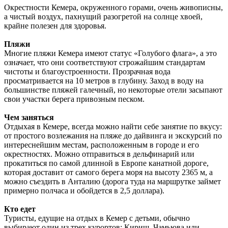
Окрестности Кемера, окруженного горами, очень живописны,
а чистый воздух, пахнущий разогретой на солнце хвоей,
крайне полезен для здоровья.
Пляжи
Многие пляжи Кемера имеют статус «Голубого флага», а это
означает, что они соответствуют строжайшим стандартам
чистоты и благоустроенности. Прозрачная вода
просматривается на 10 метров в глубину. Заход в воду на
большинстве пляжей галечный, но некоторые отели засыпают
свои участки берега привозным песком.
Чем заняться
Отдыхая в Кемере, всегда можно найти себе занятие по вкусу:
от простого возлежания на пляже до дайвинга и экскурсий по
интереснейшим местам, расположенным в городе и его
окрестностях. Можно отправиться в дельфинарий или
прокатиться по самой длинной в Европе канатной дороге,
которая доставит от самого берега моря на высоту 2365 м, а
можно съездить в Анталию (дорога туда на маршрутке займет
примерно полчаса и обойдется в 2,5 доллара).
Кто едет
Туристы, едущие на отдых в Кемер с детьми, обычно
выбирают один из трех курортов: Кириш, Чамьюва или