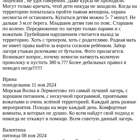
лицензий , не удостоверений. Даже курсы не проходили.
Могут только кричать, чтоб дети никуда не заходили. Когда на
территорию попыталась пройти пьяная женщина, охрана
несмогла её остановить. Купаться детям можно 5- 7 минут. Не
дальше 3 м.от берега. Младшим детям там по пояс. Старшим
по колено. Передвижение по лагерю только парами и с
вожатым. Грубейшим нарушением считается выход за
территорию. Хоть с тренером, хоть с родителями. Родная мать
не имеет права выйти за ворота сосвоим ребёнком. Забор
лагеря утыкан розочками от бутылок. Фото прилагается.
Возникает вопрос, почему немогли натянуть колючую
проволоку и пустить 380 в.??? Более дебильных правил я
невидел негде!!!!!!
Ирина
понедельник 11 ноя 2024
Морская Волна в Лермонтово это самый лучший лагерь, с
хорошим питанием, с нескучной программой, приятными
вожатыми и очень зелёной территорией. Каждый день разные
мероприятия. Походы на море каждый день. Комфортные
комнаты, в которых не душно. Ко всем найдут свой подход и
никогда не откажут в помощи. Всем советую данный лагерь.
Валентина
пятница 08 ноя 2024