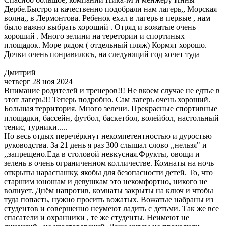
Дербе.Быстро и качественно подобрали нам лагерь,, Морская
волна,, в Лермонтова. Ребенок ехал в лагерь в первые , нам
было важно выбрать хороший . Отряд и вожатые очень
хороший . Много зелини на теретории и спортиных
площадок. Море рядом ( отдельный пляж) Кормят хорошо.
Дочки очень понравилось, на следующий год хочет туда
Дмитрий
четверг 28 ноя 2024
Внимание родителей и тренеров!!! Не вкоем случае не едтье в
этот лагерь!!! Теперь подробно. Сам лагерь очень хороший.
Большая территория. Много зелени. Прекрасные спортивные
площадки, бассейн, футбол, баскетбол, волейбол, настольный
тенис, турники.....
Но весь отдых перечёркнут некомпетентностью и дуростью
руководства. За 21 день я раз 300 слышал слово ,,нельзя" и
,,запрещено.Еда в столовой невкусная.Фрукты, овощи и
зелень в очень ограниченном колличестве. Комнаты на ночь
открыты нараспашку, якобы для безопасности детей. То, что
старшим юношам и девушкам это некомфортно, никого не
волнует. Днём напротив, комнаты закрыты на ключ и чтобы
туда попасть, нужно просить вожатых. Вожатые набраны из
студентов и совершенно неумеют ладить с детьми. Так же все
спасатели и охранники , те же студенты. Неимеют не