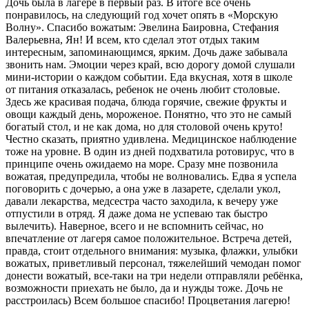
Дочь была в лагере в первый раз. В итоге всё очень
понравилось, на следующий год хочет опять в «Морскую
Волну». Спасибо вожатым: Эвелина Баировна, Стефания
Валерьевна, Ян! И всем, кто сделал этот отдых таким
интересным, запоминающимся, ярким. Дочь даже забывала
звонить нам. Эмоции через край, всю дорогу домой слушали
мини-истории о каждом событии. Еда вкусная, хотя в школе
от питания отказалась, ребенок не очень любит столовые.
Здесь же красивая подача, блюда горячие, свежие фрукты и
овощи каждый день, мороженое. Понятно, что это не самый
богатый стол, и не как дома, но для столовой очень круто!
Честно сказать, приятно удивлена. Медицинское наблюдение
тоже на уровне. В один из дней подхватила ротовирус, что в
принципе очень ожидаемо на море. Сразу мне позвонила
вожатая, предупредила, чтобы не волновались. Едва я успела
поговорить с дочерью, а она уже в лазарете, сделали укол,
давали лекарства, медсестра часто заходила, к вечеру уже
отпустили в отряд. Я даже дома не успеваю так быстро
вылечить). Наверное, всего и не вспомнить сейчас, но
впечатление от лагеря самое положительное. Встреча детей,
правда, стоит отдельного внимания: музыка, флажки, улыбки
вожатых, приветливый персонал, тяжелейший чемодан помог
донести вожатый, все-таки на три недели отправляли ребёнка,
возможности приехать не было, да и нужды тоже. Дочь не
расстроилась) Всем большое спасибо! Процветания лагерю!