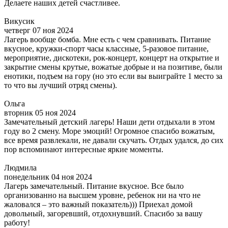
Делаете наших детей счастливее.
Викусик
четверг 07 ноя 2024
Лагерь вообще бомба. Мне есть с чем сравнивать. Питание
вкусное, кружки-спорт часы классные, 5-разовое питание,
мероприятие, дискотеки, рок-концерт, концерт на открытие и
закрытие смены крутые, вожатые добрые и на позитиве, были
енотики, подъем на гору (но это если вы выиграйте 1 место за
то что вы лучший отряд смены).
Ольга
вторник 05 ноя 2024
Замечательный детский лагерь! Наши дети отдыхали в этом
году во 2 смену. Море эмоций! Огромное спасибо вожатым,
все время развлекали, не давали скучать. Отдых удался, до сих
пор вспоминают интересные яркие моменты.
Людмила
понедельник 04 ноя 2024
Лагерь замечательный. Питание вкусное. Все было
организованно на высшем уровне, ребенок ни на что не
жаловался – это важный показатель))) Приехал домой
довольный, загоревший, отдохнувший. Спасибо за вашу
работу!