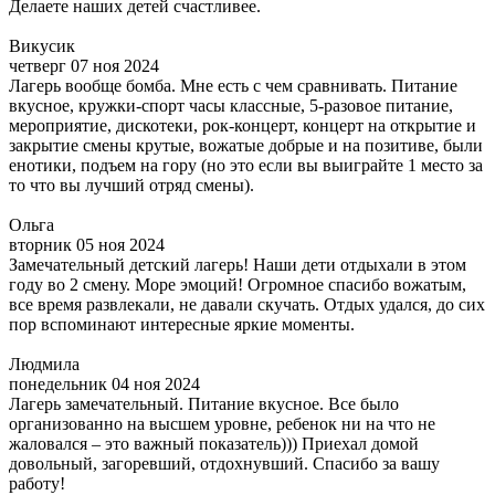
Делаете наших детей счастливее.
Викусик
четверг 07 ноя 2024
Лагерь вообще бомба. Мне есть с чем сравнивать. Питание
вкусное, кружки-спорт часы классные, 5-разовое питание,
мероприятие, дискотеки, рок-концерт, концерт на открытие и
закрытие смены крутые, вожатые добрые и на позитиве, были
енотики, подъем на гору (но это если вы выиграйте 1 место за
то что вы лучший отряд смены).
Ольга
вторник 05 ноя 2024
Замечательный детский лагерь! Наши дети отдыхали в этом
году во 2 смену. Море эмоций! Огромное спасибо вожатым,
все время развлекали, не давали скучать. Отдых удался, до сих
пор вспоминают интересные яркие моменты.
Людмила
понедельник 04 ноя 2024
Лагерь замечательный. Питание вкусное. Все было
организованно на высшем уровне, ребенок ни на что не
жаловался – это важный показатель))) Приехал домой
довольный, загоревший, отдохнувший. Спасибо за вашу
работу!