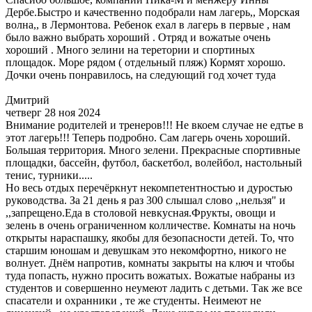
Дербе.Быстро и качественно подобрали нам лагерь,, Морская
волна,, в Лермонтова. Ребенок ехал в лагерь в первые , нам
было важно выбрать хороший . Отряд и вожатые очень
хороший . Много зелини на теретории и спортиных
площадок. Море рядом ( отдельный пляж) Кормят хорошо.
Дочки очень понравилось, на следующий год хочет туда
Дмитрий
четверг 28 ноя 2024
Внимание родителей и тренеров!!! Не вкоем случае не едтье в
этот лагерь!!! Теперь подробно. Сам лагерь очень хороший.
Большая территория. Много зелени. Прекрасные спортивные
площадки, бассейн, футбол, баскетбол, волейбол, настольный
тенис, турники.....
Но весь отдых перечёркнут некомпетентностью и дуростью
руководства. За 21 день я раз 300 слышал слово ,,нельзя" и
,,запрещено.Еда в столовой невкусная.Фрукты, овощи и
зелень в очень ограниченном колличестве. Комнаты на ночь
открыты нараспашку, якобы для безопасности детей. То, что
старшим юношам и девушкам это некомфортно, никого не
волнует. Днём напротив, комнаты закрыты на ключ и чтобы
туда попасть, нужно просить вожатых. Вожатые набраны из
студентов и совершенно неумеют ладить с детьми. Так же все
спасатели и охранники , те же студенты. Неимеют не