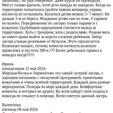
лицензий , не удостоверений. Даже курсы не проходили.
Могут только кричать, чтоб дети никуда не заходили. Когда на
территорию попыталась пройти пьяная женщина, охрана
несмогла её остановить. Купаться детям можно 5- 7 минут. Не
дальше 3 м.от берега. Младшим детям там по пояс. Старшим
по колено. Передвижение по лагерю только парами и с
вожатым. Грубейшим нарушением считается выход за
территорию. Хоть с тренером, хоть с родителями. Родная мать
не имеет права выйти за ворота сосвоим ребёнком. Забор
лагеря утыкан розочками от бутылок. Фото прилагается.
Возникает вопрос, почему немогли натянуть колючую
проволоку и пустить 380 в.??? Более дебильных правил я
невидел негде!!!!!!
Ирина
понедельник 11 ноя 2024
Морская Волна в Лермонтово это самый лучший лагерь, с
хорошим питанием, с нескучной программой, приятными
вожатыми и очень зелёной территорией. Каждый день разные
мероприятия. Походы на море каждый день. Комфортные
комнаты, в которых не душно. Ко всем найдут свой подход и
никогда не откажут в помощи. Всем советую данный лагерь.
Валентина
пятница 08 ноя 2024