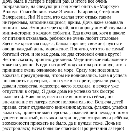
Дочь была в лагере в первый раз. В итоге всё очень
понравилось, на следующий год хочет опять в «Морскую
Волну». Спасибо вожатым: Эвелина Баировна, Стефания
Валерьевна, Ян! И всем, кто сделал этот отдых таким
интересным, запоминающимся, ярким. Дочь даже забывала
звонить нам. Эмоции через край, всю дорогу домой слушали
мини-истории о каждом событии. Еда вкусная, хотя в школе
от питания отказалась, ребенок не очень любит столовые.
Здесь же красивая подача, блюда горячие, свежие фрукты и
овощи каждый день, мороженое. Понятно, что это не самый
богатый стол, и не как дома, но для столовой очень круто!
Честно сказать, приятно удивлена. Медицинское наблюдение
тоже на уровне. В один из дней подхватила ротовирус, что в
принципе очень ожидаемо на море. Сразу мне позвонила
вожатая, предупредила, чтобы не волновались. Едва я успела
поговорить с дочерью, а она уже в лазарете, сделали укол,
давали лекарства, медсестра часто заходила, к вечеру уже
отпустили в отряд. Я даже дома не успеваю так быстро
вылечить). Наверное, всего и не вспомнить сейчас, но
впечатление от лагеря самое положительное. Встреча детей,
правда, стоит отдельного внимания: музыка, флажки, улыбки
вожатых, приветливый персонал, тяжелейший чемодан помог
донести вожатый, все-таки на три недели отправляли ребёнка,
возможности приехать не было, да и нужды тоже. Дочь не
расстроилась) Всем большое спасибо! Процветания лагерю!