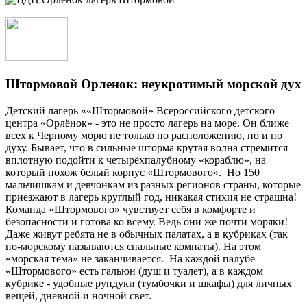
Штормовой Орленок: неукротимый морской дух
Детский лагерь ««Штормовой» Всероссийского детского
центра «Орлёнок» - это не просто лагерь на море. Он ближе
всех к Черному морю не только по расположению, но и по
духу. Бывает, что в сильные шторма крутая волна стремится
вплотную подойти к четырёхпалубному «кораблю», на
который похож белый корпус «Штормового». Но 150
мальчишкам и девчонкам из разных регионов страны, которые
приезжают в лагерь круглый год, никакая стихия не страшна!
Команда «Штормового» чувствует себя в комфорте и
безопасности и готова ко всему. Ведь они же почти моряки!
Даже живут ребята не в обычных палатах, а в кубриках (так
по-морскому называются спальные комнаты).
На этом
«морская тема» не заканчивается. На каждой палубе
«Штормового» есть гальюн (душ и туалет), а в каждом
кубрике - удобные рундуки (тумбочки и шкафы) для личных
вещей, дневной и ночной свет.