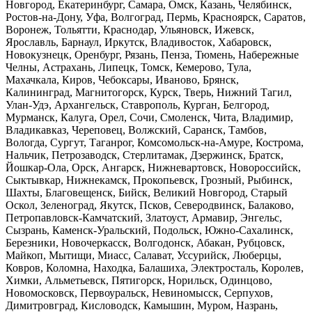
Новгород, Екатеринбург, Самара, Омск, Казань, Челябинск,
Ростов-на-Дону, Уфа, Волгоград, Пермь, Красноярск, Саратов,
Воронеж, Тольятти, Краснодар, Ульяновск, Ижевск,
Ярославль, Барнаул, Иркутск, Владивосток, Хабаровск,
Новокузнецк, Оренбург, Рязань, Пенза, Тюмень, Набережные
Челны, Астрахань, Липецк, Томск, Кемерово, Тула,
Махачкала, Киров, Чебоксары, Иваново, Брянск,
Калининград, Магнитогорск, Курск, Тверь, Нижний Тагил,
Улан-Удэ, Архангельск, Ставрополь, Курган, Белгород,
Мурманск, Калуга, Орел, Сочи, Смоленск, Чита, Владимир,
Владикавказ, Череповец, Волжский, Саранск, Тамбов,
Вологда, Сургут, Таганрог, Комсомольск-на-Амуре, Кострома,
Нальчик, Петрозаводск, Стерлитамак, Дзержинск, Братск,
Йошкар-Ола, Орск, Ангарск, Нижневартовск, Новороссийск,
Сыктывкар, Нижнекамск, Прокопьевск, Грозный, Рыбинск,
Шахты, Благовещенск, Бийск, Великий Новгород, Старый
Оскол, Зеленоград, Якутск, Псков, Северодвинск, Балаково,
Петропавловск-Камчатский, Златоуст, Армавир, Энгельс,
Сызрань, Каменск-Уральский, Подольск, Южно-Сахалинск,
Березники, Новочеркасск, Волгодонск, Абакан, Рубцовск,
Майкоп, Мытищи, Миасс, Салават, Уссурийск, Люберцы,
Ковров, Коломна, Находка, Балашиха, Электросталь, Королев,
Химки, Альметьевск, Пятигорск, Норильск, Одинцово,
Новомосковск, Первоуральск, Невиномысск, Серпухов,
Димитровград, Кисловодск, Камышин, Муром, Назрань,