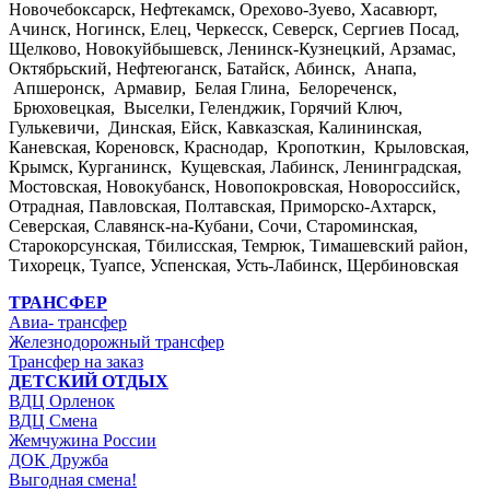
Новочебоксарск, Нефтекамск, Орехово-Зуево, Хасавюрт,
Ачинск, Ногинск, Елец, Черкесск, Северск, Сергиев Посад,
Щелково, Новокуйбышевск, Ленинск-Кузнецкий, Арзамас,
Октябрьский, Нефтеюганск, Батайск, Абинск, Анапа,
Апшеронск, Армавир, Белая Глина, Белореченск,
Брюховецкая, Выселки, Геленджик, Горячий Ключ,
Гулькевичи, Динская, Ейск, Кавказская, Калининская,
Каневская, Кореновск, Краснодар, Кропоткин, Крыловская,
Крымск, Курганинск, Кущевская, Лабинск, Ленинградская,
Мостовская, Новокубанск, Новопокровская, Новороссийск,
Отрадная, Павловская, Полтавская, Приморско-Ахтарск,
Северская, Славянск-на-Кубани, Сочи, Староминская,
Старокорсунская, Тбилисская, Темрюк, Тимашевский район,
Тихорецк, Туапсе, Успенская, Усть-Лабинск, Щербиновская
ТРАНСФЕР
Авиа- трансфер
Железнодорожный трансфер
Трансфер на заказ
ДЕТСКИЙ ОТДЫХ
ВДЦ Орленок
ВДЦ Смена
Жемчужина России
ДОК Дружба
Выгодная смена!