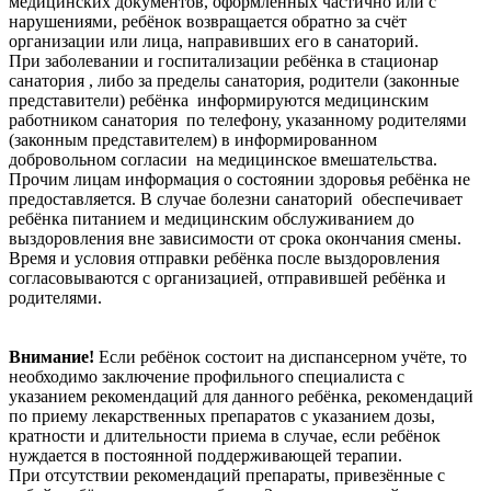
медицинских документов, оформленных частично или с
нарушениями, ребёнок возвращается обратно за счёт
организации или лица, направивших его в санаторий.
При заболевании и госпитализации ребёнка в стационар
санатория , либо за пределы санатория, родители (законные
представители) ребёнка информируются медицинским
работником санатория по телефону, указанному родителями
(законным представителем) в информированном
добровольном согласии на медицинское вмешательства.
Прочим лицам информация о состоянии здоровья ребёнка не
предоставляется. В случае болезни санаторий обеспечивает
ребёнка питанием и медицинским обслуживанием до
выздоровления вне зависимости от срока окончания смены.
Время и условия отправки ребёнка после выздоровления
согласовываются с организацией, отправившей ребёнка и
родителями.
Внимание!
Если ребёнок состоит на диспансерном учёте, то
необходимо заключение профильного специалиста с
указанием рекомендаций для данного ребёнка, рекомендаций
по приему лекарственных препаратов с указанием дозы,
кратности и длительности приема в случае, если ребёнок
нуждается в постоянной поддерживающей терапии.
При отсутствии рекомендаций препараты, привезённые с