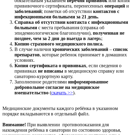
обязательным указанием
перечня прививок
или
копия
прививочного сертификата, перенесенных
операций
и
заболеваний
; пометки об
отсутствии
контактов с
инфекционными больными за 21 день.
Справка об отсутствии контакта с инфекционными
больными
с места пребывания (справка об
эпидемиологическом
благополучии),
полученная не
позднее, чем за 2 дня до выезда в лагер
ь;
Копию страхового медицинского полиса.
В случае наличия
хронических заболеваний
–
список
препаратов
, которые ребенок принимает
в домашних
условиях.
К
опия сертификата о прививках
, если сведения о
прививках
не вписаны
в медицинскую справку или
санаторно-курортную карту.
Заполненное родителями
информированное
добровольное согласие на медицинское
вмешательство
(
скачать >>
).
Медицинские документы каждого ребёнка в указанном
порядке вкладываются в отдельный файл.
Внимание!
При выявлении противопоказания для
нахождения ребёнка в санатории по состоянию здоровья,