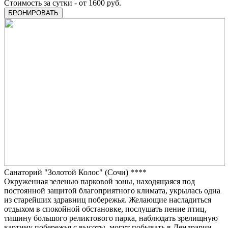
Стоимость за сутки - от 1600 руб.
БРОНИРОВАТЬ
Санаторий "Золотой Колос" (Сочи) ****
Окруженная зеленью парковой зоны, находящаяся под
постоянной защитой благоприятного климата, укрылась одна
из старейших здравниц побережья. Желающие насладиться
отдыхом в спокойной обстановке, послушать пение птиц,
тишину большого реликтового парка, наблюдать зрелищную
картину побережья с высоты, могут побывать в Дендрарии.